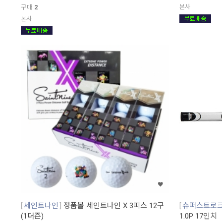
구매
2
본사
본사
세인트나인
정품볼 세인트나인 X 3피스 12구
슈퍼스트로
(1더즌)
1.0P 17인치