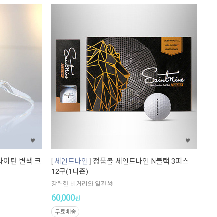
타이탄 변색 크
세인트나인
정품볼 세인트나인 N블랙 3피스
12구(1더즌)
강력한 비거리와 일관성!
60,000
원
무료배송