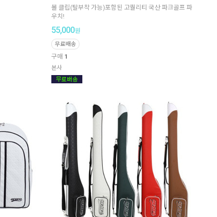
볼 클립(탈부착 가능)포함된 고퀄리티 국산 파크골프 파
우치!
55,000
원
무료배송
구매
1
본사