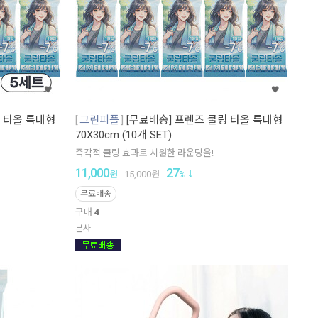
링 타올 특대형
그린피플
[무료배송] 프렌즈 쿨링 타올 특대형
70X30cm (10개 SET)
즉각적 쿨링 효과로 시원한 라운딩을!
11,000
27
원
15,000
원
%
무료배송
구매
4
본사