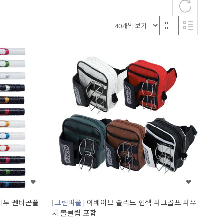
바이투 펜타곤플
그린피플
어베이브 솔리드 힙색 파크골프 파우
치 볼클립 포함