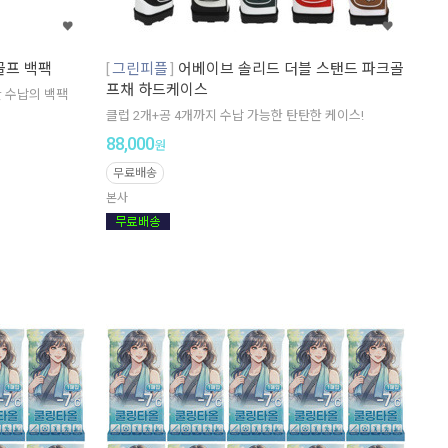
골프 백팩
그린피플
어베이브 솔리드 더블 스탠드 파크골
프채 하드케이스
 수납의 백팩
클럽 2개+공 4개까지 수납 가능한 탄탄한 케이스!
88,000
원
무료배송
본사