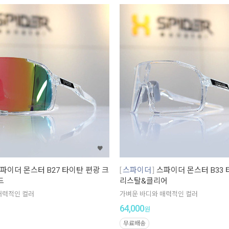
파이더 몬스터 B27 타이탄 편광 크
스파이더
스파이더 몬스터 B33 
드
리스탈&클리어
매력적인 컬러
가벼운 바디와 매력적인 컬러
64,000
원
무료배송