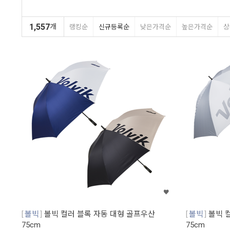
1,557
개
랭킹순
신규등록순
낮은가격순
높은가격순
상
볼빅
볼빅 컬러 블록 자동 대형 골프우산
볼빅
볼빅 
75cm
75cm