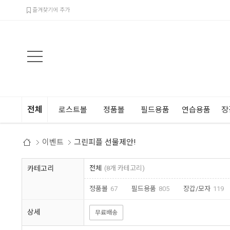
검색
즐겨찾기에 추가
전체
로스트볼
정품볼
필드용품
연습용품
장
이벤트
그린피플 선물제안!
카테고리
전체
(8개 카테고리)
정품볼
67
필드용품
805
장갑/모자
119
상세
무료배송