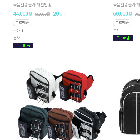
묶음발송불가 개별발송
묶음발송불가 
44,000
20
60,000
원
55,000
원
%
원
75
무료배송
무료배송
구매
1
본사
본사