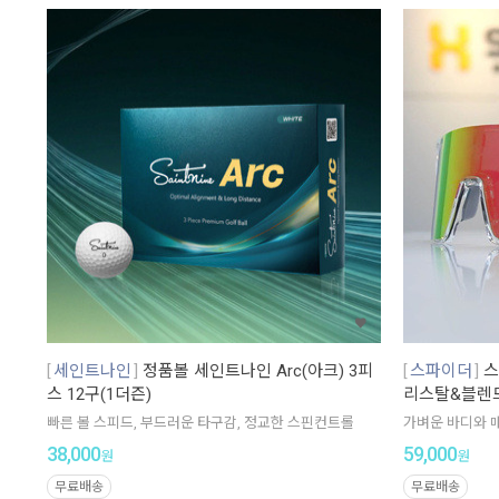
세인트나인
정품볼 세인트나인 Arc(아크) 3피
스파이더
스
스 12구(1더즌)
리스탈&블렌
빠른 볼 스피드, 부드러운 타구감, 정교한 스핀컨트롤
가벼운 바디와 
38,000
59,000
원
원
무료배송
무료배송