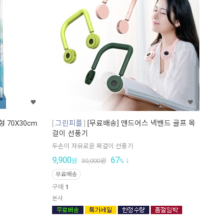
 70X30cm
그린피플
[무료배송] 앤드어스 넥밴드 골프 목
걸이 선풍기
두손이 자유로운 목걸이 선풍기
9,900
67
원
30,000
원
%
무료배송
구매
1
본사