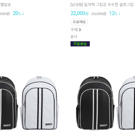
개별발송
[남성용] 밀착력 그립감 우수한 골프그립
20
22,000
12
,000
원
%
원
25,000
원
%
무료배송
구매
3
본사