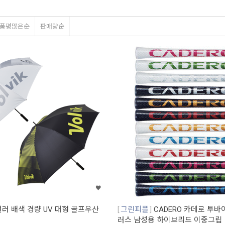
품평많은순
판매량순
컬러 배색 경량 UV 대형 골프우산
그린피플
CADERO 카데로 투
러스 남성용 하이브리드 이중그립