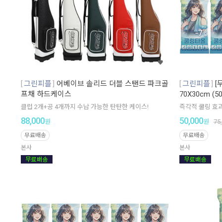
그린피플
어베이브 솔리드 더블 스탠드 파크골
그린피플
[
프채 하드케이스
70X30cm (5
클럽 2개+공 4개까지 수납 가능한 탄탄한 케이스!
즉각적 쿨링 효
88,000
50,000
원
원
75
무료배송
무료배송
본사
본사