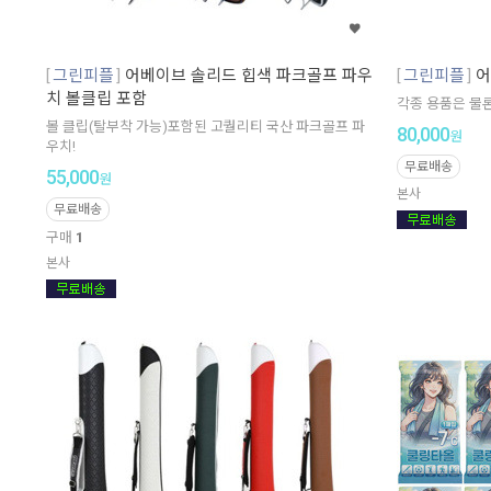
그린피플
어베이브 솔리드 힙색 파크골프 파우
그린피플
어
치 볼클립 포함
각종 용품은 물
볼 클립(탈부착 가능)포함된 고퀄리티 국산 파크골프 파
80,000
원
우치!
무료배송
55,000
원
본사
무료배송
구매
1
본사