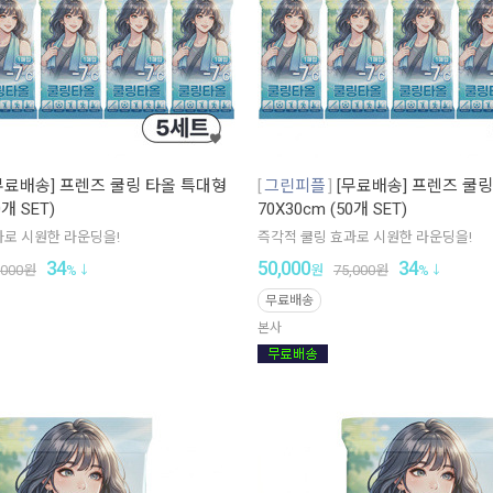
무료배송] 프렌즈 쿨링 타올 특대형
그린피플
[무료배송] 프렌즈 쿨
0개 SET)
70X30cm (50개 SET)
과로 시원한 라운딩을!
즉각적 쿨링 효과로 시원한 라운딩을!
34
50,000
34
,000
원
%
원
75,000
원
%
무료배송
본사