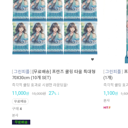
그린피플
[무료배송] 프렌즈 쿨링 타올 특대형
그린피플
프
70X30cm (10개 SET)
(1개)
즉각적 쿨링 효과로 시원한 라운딩을!
즉각적 쿨링 효
11,000
27
1,100
원
15,000
원
%
원
1,50
본사
무료배송
구매
4
본사