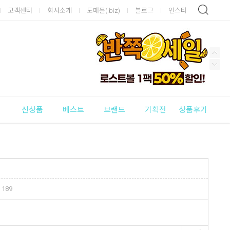
고객센터
회사소개
도매몰(.biz)
블로그
인스타
신상품
베스트
브랜드
기획전
상품후기
189