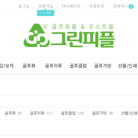
로그인
회원가입
마이페이지
주문조회
장바구니
0
▲
+ 1,500
Next
Previous
갑/모자
골프화
골프의류
골프클럽
골프가방
선물/인쇄
골프화
40
골프의류
121
골프클럽
168
골프가방
48
선물/인쇄