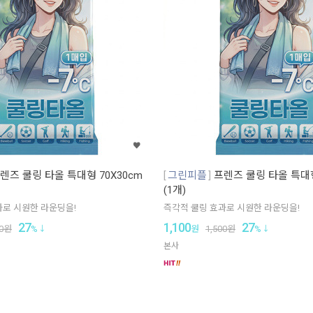
렌즈 쿨링 타올 특대형 70X30cm
그린피플
프렌즈 쿨링 타올 특대형
(1개)
과로 시원한 라운딩을!
즉각적 쿨링 효과로 시원한 라운딩을!
27
1,100
27
0
원
%
원
1,500
원
%
본사