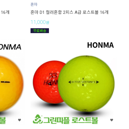
혼마
 16개
혼마 D1 컬러혼합 2피스 A급 로스트볼 16개
11,000
원