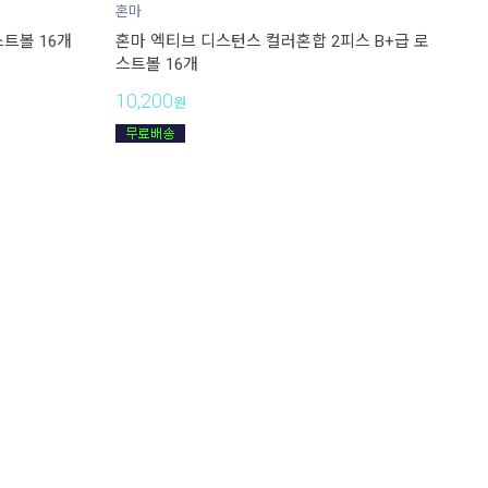
혼마
스트볼 16개
혼마 엑티브 디스턴스 컬러혼합 2피스 B+급 로
스트볼 16개
10,200
원