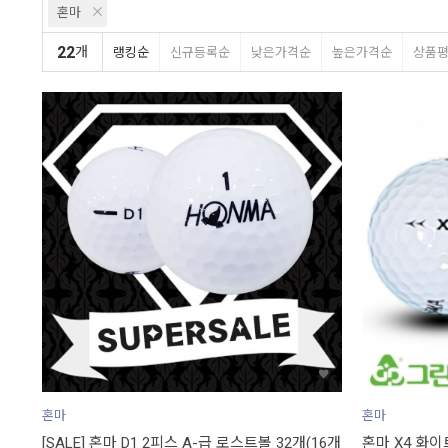
혼마
22
개
랭킹순
신규등록순
낮은가격순
높은가격순
상품
혼마
혼마
[SALE] 혼마 D1 2피스 A-급 로스트볼 32개(16개
혼마 X4 화이