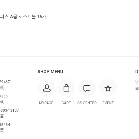
피스 A급 로스트볼 16개
SHOP MENU
D
294671
반
플)
배
9266
플)
MYPAGE
CART
CS CENTER
EVENT
303-13107
플)
98684
플)