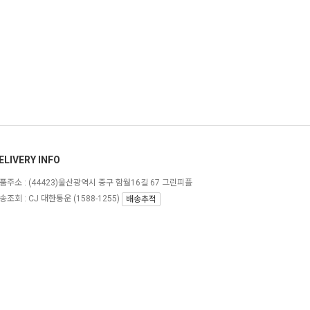
ELIVERY INFO
품주소 :
(44423)울산광역시 중구 함월16길 67 그린피플
송조회 : CJ 대한통운 (1588-1255)
배송추적