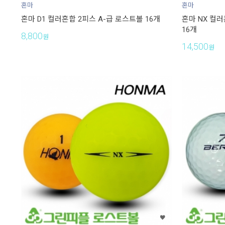
혼마
혼마
혼마 D1 컬러혼합 2피스 A-급 로스트볼 16개
혼마 NX 컬
16개
8,800
원
14,500
원