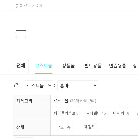
검색
즐겨찾기에 추가
전체
로스트볼
정품볼
필드용품
연습용품
장
카테고리
로스트볼
(30개 카테고리)
타이틀리스트
3
캘러웨이
45
나이키
18
피너클
19
혼마
22
벤호간
1
빅텐
11
상세
재검색
무료배송
연습장볼
20
로스트볼 지퍼백
2