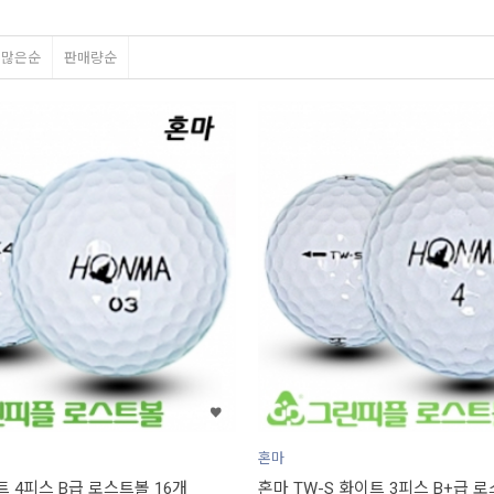
평많은순
판매량순
혼마
트 4피스 B급 로스트볼 16개
혼마 TW-S 화이트 3피스 B+급 로