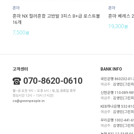
혼마
혼마
혼마 NX 컬러혼합 고반발 3피스 B+급 로스트볼
혼마 베레스 2
16개
19,300
원
7,500
원
고객센터
BANK INFO
070-8620-0610
국민은행 860202-01-
예금주 :
김영민(그린피
월~금 오전 9시 ~ 오후 6시 / 토,일,공휴일 휴무
신한은행 110-089-98
점심시간 12시 ~ 13시 (1시간)
예금주 :
김영민(그린피
cs@greenpeople.in
KEB하나은행 532-810
예금주 :
김영민(그린피
우리은행 1002-441-6
예금주 :
김영민(그린피