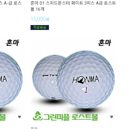
스 A-급 로스
혼마 D1 스피드몬스터 화이트 3피스 A급 로스트
볼 16개
15,000
원
혼마