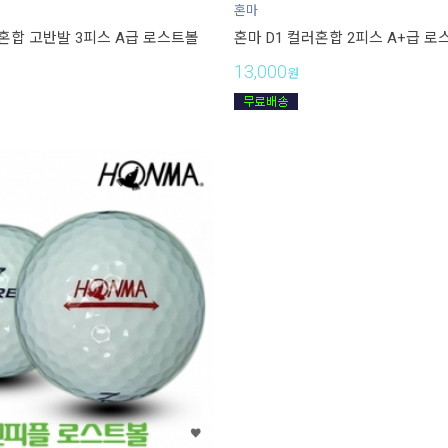
혼마
러혼합 고반발 3피스 A급 로스트볼
혼마 D1 컬러혼합 2피스 A+급 로
13,000
원