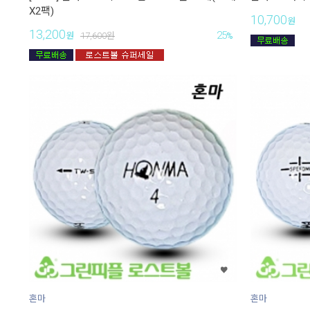
X2팩)
10,700
원
13,200
25
원
17,600
원
%
혼마
혼마