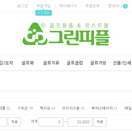
로그인
회원가입
마이페이지
주문조회
장바구니
0
▲
+ 1,500
Next
Previous
갑/모자
골프화
골프의류
골프클럽
골프가방
선물/인쇄
던롭
52
스릭슨
78
젝시오
64
브리지스톤
53
투어스테이지
51
테일
볼빅
290
빅야드
200
세인트나인
161
팬텀
118
잔디로
25
카이스
가격
~
적용
적용