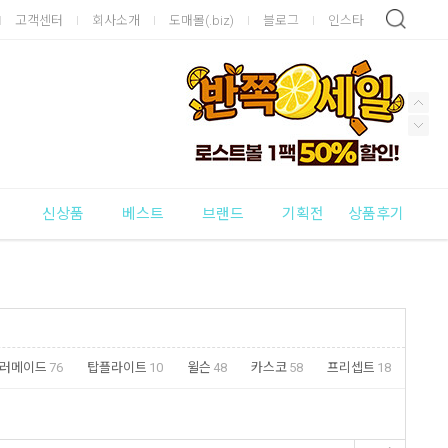
고객센터
회사소개
도매몰(.biz)
블로그
인스타
신상품
베스트
브랜드
기획전
상품후기
러메이드
76
탑플라이트
10
윌슨
48
카스코
58
프리셉트
18
트
23
초이스
8
낫소
46
포스
9
PXG
1
국내외기타
320