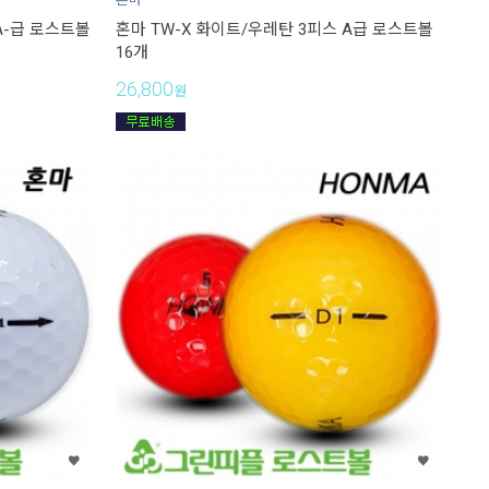
A-급 로스트볼
혼마 TW-X 화이트/우레탄 3피스 A급 로스트볼
16개
26,800
원