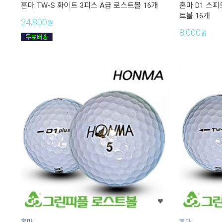
혼마 TW-S 화이트 3피스 A급 로스트볼 16개
혼마 D1 스
트볼 16개
24,800
원
8,000
원
혼마
혼마