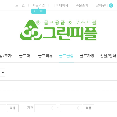
로그인
회원가입
마이페이지
주문조회
장바구니
0
▲
+ 1,500
Next
Previous
갑/모자
골프화
골프의류
골프클럽
골프가방
선물/인쇄
가격
~
적용
적용