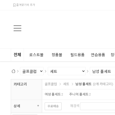
검색
즐겨찾기에 추가
전체
로스트볼
정품볼
필드용품
연습용품
장
카테고리
골프클럽
세트
남성 풀세트
(2개 카테고리)
여성 풀세트
2
주니어 풀세트
2
상세
재검색
무료배송