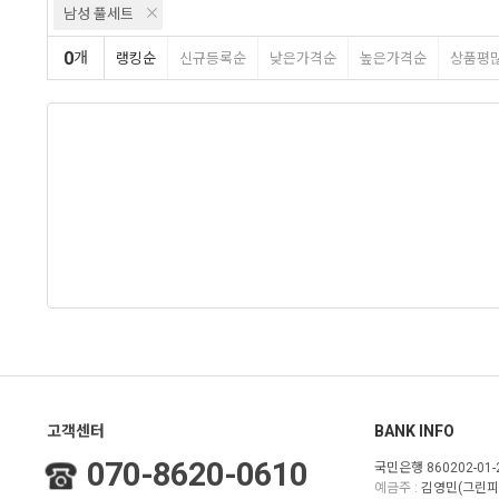
남성 풀세트
0
개
랭킹순
신규등록순
낮은가격순
높은가격순
상품평
고객센터
BANK INFO
070-8620-0610
국민은행 860202-01-
예금주 :
김영민(그린피