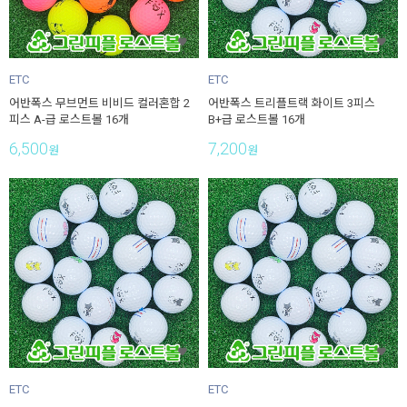
ETC
ETC
어반폭스 무브먼트 비비드 컬러혼합 2
어반폭스 트리플트랙 화이트 3피스
피스 A-급 로스트볼 16개
B+급 로스트볼 16개
6,500
7,200
원
원
ETC
ETC