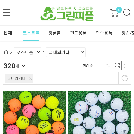
0
전체
로스트볼
정품볼
필드용품
연습용품
장갑/
320
랭킹순
개
국내외기타