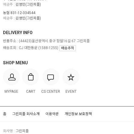
예금주 :
김영민(그린피플)
농협 831-12-334544
예금주 :
김영민(그린피플)
DELIVERY INFO
반품주소 :
(44423)울산광역시 중구 함월16길 67 그린피플
배송조회 : CJ 대한통운 (1588-1255)
배송추적
SHOP MENU
MYPAGE
CART
CS CENTER
EVENT
홈
그린피플 회사소개
이용약관
개인정보 보호정책
회사명 :
그린피플