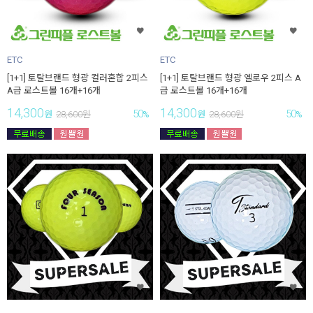
ETC
ETC
[1+1] 토탈브랜드 형광 컬러혼합 2피스
[1+1] 토탈브랜드 형광 옐로우 2피스 A
A급 로스트볼 16개+16개
급 로스트볼 16개+16개
14,300
14,300
50
50
원
28,600
원
%
원
28,600
원
%