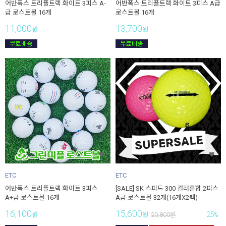
어반폭스 트리플트랙 화이트 3피스 A-
어반폭스 트리플트랙 화이트 3피스 A급
급 로스트볼 16개
로스트볼 16개
11,000
13,700
원
원
ETC
ETC
어반폭스 트리플트랙 화이트 3피스
[SALE] SK 스피드 300 컬러혼합 2피스
A+급 로스트볼 16개
A급 로스트볼 32개(16개X2팩)
16,100
15,600
25
원
원
20,800
원
%