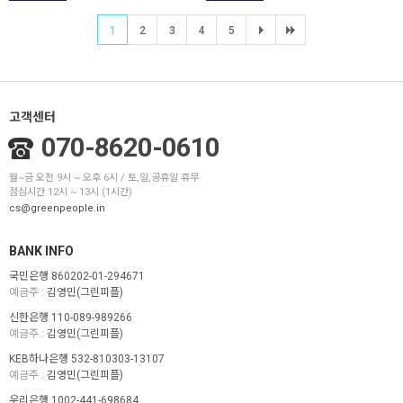
1
2
3
4
5
고객센터
070-8620-0610
월~금 오전 9시 ~ 오후 6시 / 토,일,공휴일 휴무
점심시간 12시 ~ 13시 (1시간)
cs@greenpeople.in
BANK INFO
국민은행 860202-01-294671
예금주 :
김영민(그린피플)
신한은행 110-089-989266
예금주 :
김영민(그린피플)
KEB하나은행 532-810303-13107
예금주 :
김영민(그린피플)
우리은행 1002-441-698684