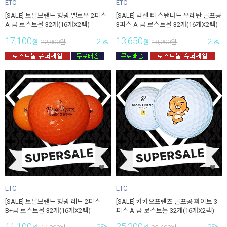
ETC
ETC
[SALE] 토탈브랜드 형광 옐로우 2피스
[SALE] 넥센 티 스탠다드 우레탄 골프공
A-급 로스트볼 32개(16개X2팩)
3피스 A-급 로스트볼 32개(16개X2팩)
17,100
13,650
25
25
원
22,800
원
%
원
18,200
원
%
ETC
ETC
[SALE] 토탈브랜드 형광 레드 2피스
[SALE] 카카오프렌즈 골프공 화이트 3
B+급 로스트볼 32개(16개X2팩)
피스 A-급 로스트볼 32개(16개X2팩)
11,100
25,200