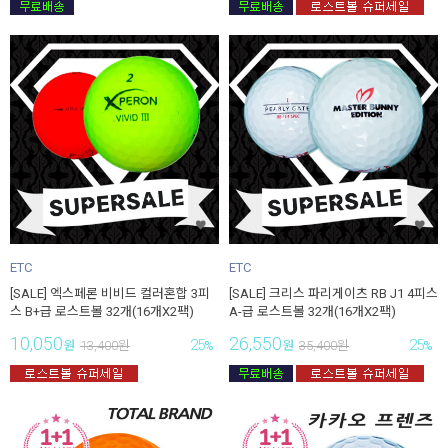
ETC
ETC
[SALE] 엑스페론 비비드 컬러혼합 3피
[SALE] 크리스 파리게이츠 RB J1 4피스
스 B+급 로스트볼 32개(16개X2팩)
A-급 로스트볼 32개(16개X2팩)
10,050
26,550
25
25
원
13,400
원
%
원
35,400
원
%