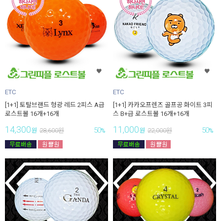
ETC
ETC
[1+1] 토탈브랜드 형광 레드 2피스 A급
[1+1] 카카오프렌즈 골프공 화이트 3피
로스트볼 16개+16개
스 B+급 로스트볼 16개+16개
14,300
11,000
50
50
원
28,600
원
%
원
22,000
원
%