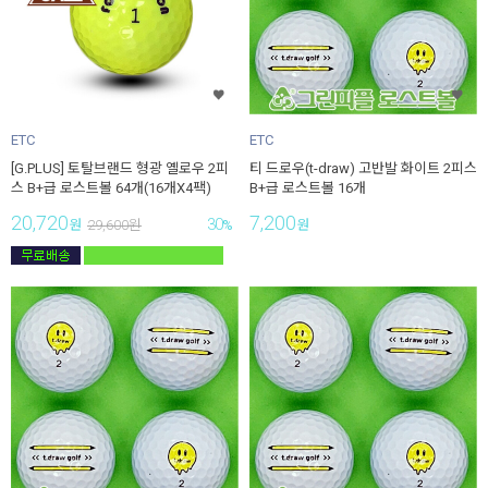
ETC
ETC
[G.PLUS] 토탈브랜드 형광 옐로우 2피
티 드로우(t-draw) 고반발 화이트 2피스
스 B+급 로스트볼 64개(16개X4팩)
B+급 로스트볼 16개
20,720
7,200
30
원
29,600
원
%
원