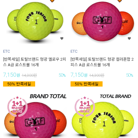
ETC
ETC
[반쪽세일] 토탈브랜드 형광 옐로우 2피
[반쪽세일] 토탈브랜드 형광 컬러혼합 2
스 A급 로스트볼 16개
피스 A급 로스트볼 16개
7,150
7,150
50
50
원
14,300
원
%
원
14,300
원
%