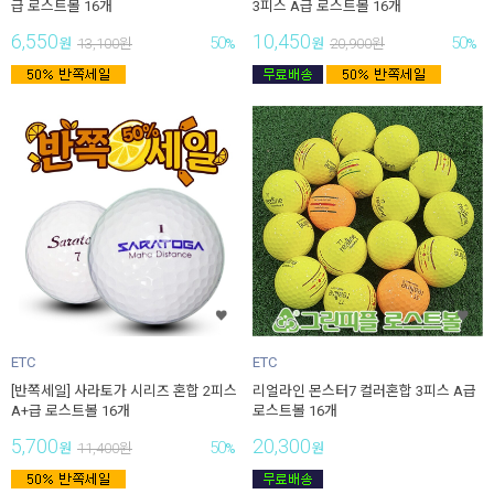
급 로스트볼 16개
3피스 A급 로스트볼 16개
6,550
10,450
50
50
원
13,100
원
%
원
20,900
원
%
ETC
ETC
[반쪽세일] 사라토가 시리즈 혼합 2피스
리얼라인 몬스터7 컬러혼합 3피스 A급
A+급 로스트볼 16개
로스트볼 16개
5,700
20,300
50
원
11,400
원
%
원