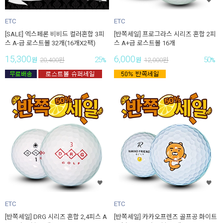
ETC
ETC
[SALE] 엑스페론 비비드 컬러혼합 3피
[반쪽세일] 프로그라스 시리즈 혼합 2피
스 A-급 로스트볼 32개(16개X2팩)
스 A+급 로스트볼 16개
15,300
6,000
25
50
원
20,400
원
%
원
12,000
원
%
ETC
ETC
[반쪽세일] DRG 시리즈 혼합 2,4피스 A
[반쪽세일] 카카오프렌즈 골프공 화이트