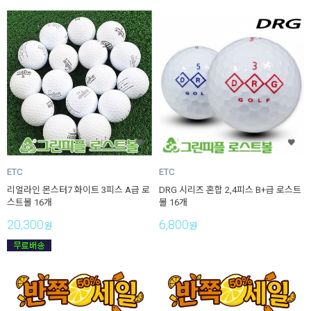
ETC
ETC
리얼라인 몬스터7 화이트 3피스 A급 로
DRG 시리즈 혼합 2,4피스 B+급 로스트
스트볼 16개
볼 16개
20,300
6,800
원
원