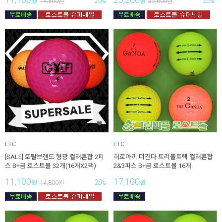
25
25
원
14,800
원
%
원
33,600
원
%
ETC
ETC
[SALE] 토탈브랜드 형광 컬러혼합 2피
히로아끼 더간다 트리플트랙 컬러혼합
스 B+급 로스트볼 32개(16개X2팩)
2&3피스 B+급 로스트볼 16개
11,100
17,100
25
원
14,800
원
%
원