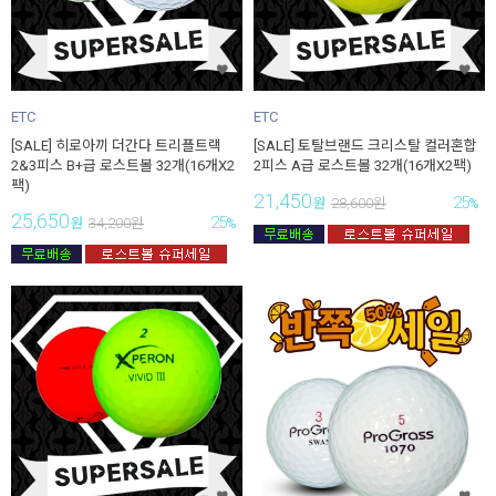
ETC
ETC
[SALE] 히로아끼 더간다 트리플트랙
[SALE] 토탈브랜드 크리스탈 컬러혼합
2&3피스 B+급 로스트볼 32개(16개X2
2피스 A급 로스트볼 32개(16개X2팩)
팩)
21,450
25
원
28,600
원
%
25,650
25
원
34,200
원
%