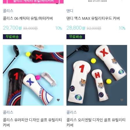
콜리스
댄디
콜리스 06 캐릭터 유틸/퍼터커버
댄디 맥스 MAX 유틸리티우드 커버
29,700
28,800
10
10
원
33,000
원
%
원
32,000
원
%
콜리스
콜리스
콜리스 유러피안 디자인 골프 유틸리티
콜리스 오리엔탈 디자인 골프 유틸리티
커버
커버