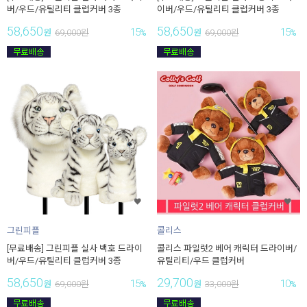
버/우드/유틸리티 클럽커버 3종
이버/우드/유틸리티 클럽커버 3종
58,650
58,650
15
15
원
69,000
원
%
원
69,000
원
%
그린피플
콜리스
[무료배송] 그린피플 실사 백호 드라이
콜리스 파일럿2 베어 캐릭터 드라이버/
버/우드/유틸리티 클럽커버 3종
유틸리티/우드 클럽커버
58,650
29,700
15
10
원
69,000
원
%
원
33,000
원
%