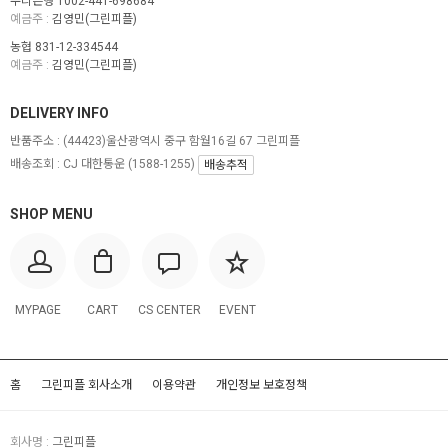
우리은행 1002-441-698684
예금주 :
김영민(그린피플)
농협 831-12-334544
예금주 :
김영민(그린피플)
DELIVERY INFO
반품주소 :
(44423)울산광역시 중구 함월16길 67 그린피플
배송조회 : CJ 대한통운 (1588-1255)
배송추적
SHOP MENU
MYPAGE
CART
CS CENTER
EVENT
홈
그린피플 회사소개
이용약관
개인정보 보호정책
회사명 :
그린피플