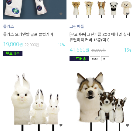
콜리스
그린피플
콜리스 오리엔탈 골프 클럽커버
[무료배송] 그린피플 ZOO 애니멀 실사
유틸리티 커버 15종(택1)
19,800
10
원
22,000
원
%
41,650
15
원
49,000
원
%