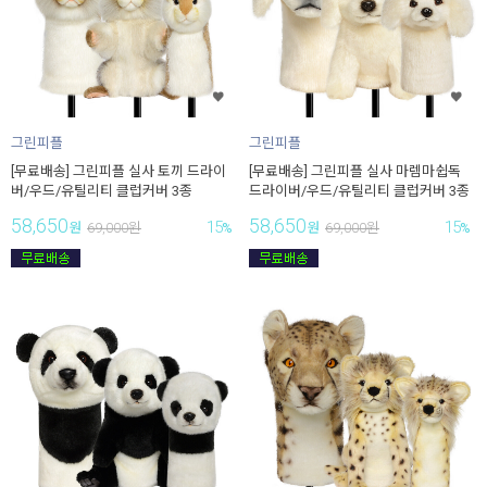
그린피플
그린피플
[무료배송] 그린피플 실사 토끼 드라이
[무료배송] 그린피플 실사 마렘마쉽독
버/우드/유틸리티 클럽커버 3종
드라이버/우드/유틸리티 클럽커버 3종
58,650
58,650
15
15
원
69,000
원
%
원
69,000
원
%