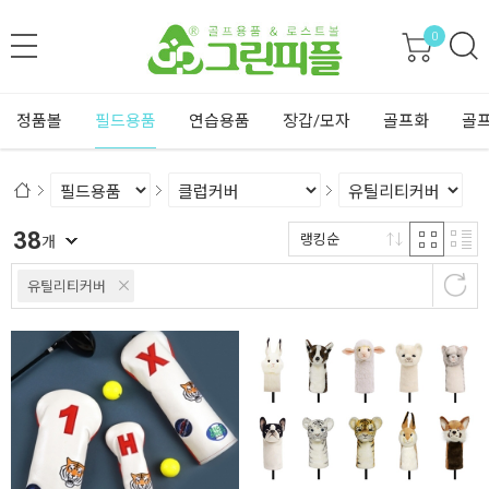
0
정품볼
필드용품
연습용품
장갑/모자
골프화
골
38
랭킹순
개
유틸리티커버