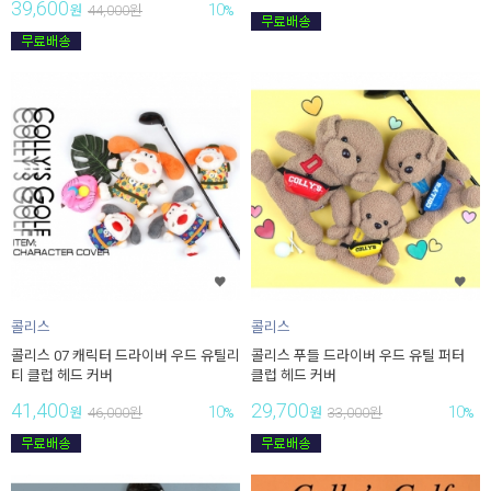
39,600
10
원
44,000
원
%
콜리스
콜리스
콜리스 07 캐릭터 드라이버 우드 유틸리
콜리스 푸들 드라이버 우드 유틸 퍼터
티 클럽 헤드 커버
클럽 헤드 커버
41,400
29,700
10
10
원
46,000
원
%
원
33,000
원
%