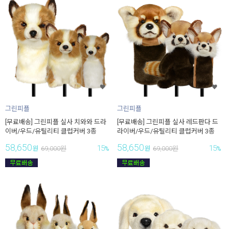
그린피플
그린피플
[무료배송] 그린피플 실사 치와와 드라
[무료배송] 그린피플 실사 레드판다 드
이버/우드/유틸리티 클럽커버 3종
라이버/우드/유틸리티 클럽커버 3종
58,650
58,650
15
15
원
69,000
원
%
원
69,000
원
%