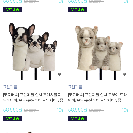
58,650
58,650
15
15
원
69,000
원
%
원
69,000
원
%
그린피플
그린피플
[무료배송] 그린피플 실사 프렌치불독
[무료배송] 그린피플 실사 고양이 드라
드라이버/우드/유틸리티 클럽커버 3종
이버/우드/유틸리티 클럽커버 3종
58,650
58,650
15
15
원
69,000
원
%
원
69,000
원
%