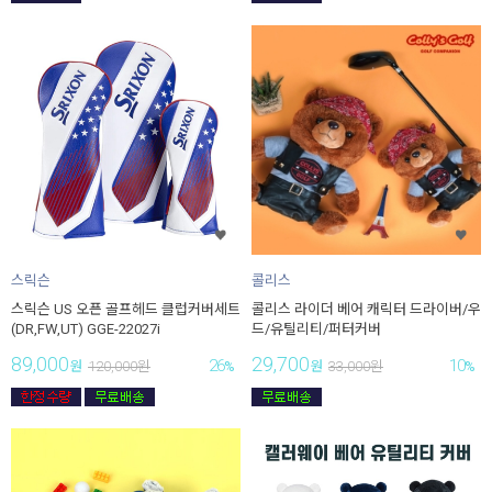
스릭슨
콜리스
스릭슨 US 오픈 골프헤드 클럽커버세트
콜리스 라이더 베어 캐릭터 드라이버/우
(DR,FW,UT) GGE-22027i
드/유틸리티/퍼터커버
89,000
29,700
26
10
원
120,000
원
%
원
33,000
원
%