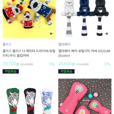
콜리스
캘러웨이
콜리스 불리스13 캐릭터 드라이버/유틸
캘러웨이 베어 유틸리티 커버 SS23JM
리티/우드 클럽커버
(3color)
29,700
45,600
10
37
원
33,000
원
%
원
72,000
원
%