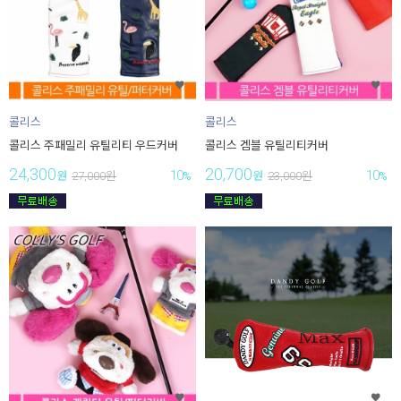
콜리스
콜리스
콜리스 주패밀리 유틸리티 우드커버
콜리스 겜블 유틸리티커버
24,300
20,700
10
10
원
27,000
원
%
원
23,000
원
%