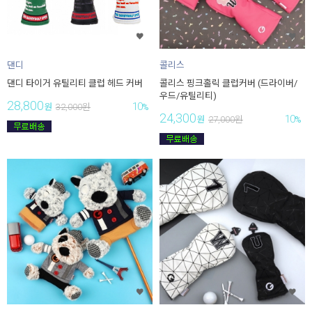
댄디
콜리스
댄디 타이거 유틸리티 클럽 헤드 커버
콜리스 핑크홀릭 클럽커버 (드라이버/
우드/유틸리티)
28,800
10
원
32,000
원
%
24,300
10
원
27,000
원
%