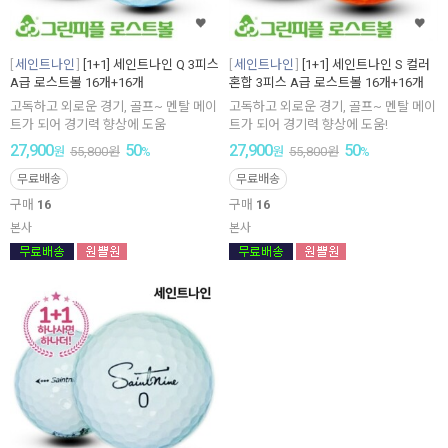
세인트나인
[1+1] 세인트나인 Q 3피스
세인트나인
[1+1] 세인트나인 S 컬러
A급 로스트볼 16개+16개
혼합 3피스 A급 로스트볼 16개+16개
고독하고 외로운 경기, 골프~ 멘탈 메이
고독하고 외로운 경기, 골프~ 멘탈 메이
트가 되어 경기력 향상에 도움
트가 되어 경기력 향상에 도움!
27,900
50
27,900
50
원
55,800
원
%
원
55,800
원
%
무료배송
무료배송
구매
16
구매
16
본사
본사