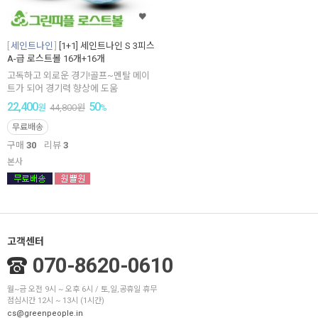
세인트나인
[1+1] 세인트나인 S 3피스
A-급 로스트볼 16개+16개
고독하고 외로운 경기!골프~멘탈 메이
트가 되어 경기력 향상에 도움
22,400
50
원
44,800
원
%
무료배송
구매
30
리뷰
3
본사
고객센터
070-8620-0610
월~금 오전 9시 ~ 오후 6시 / 토,일,공휴일 휴무
점심시간 12시 ~ 13시 (1시간)
cs@greenpeople.in