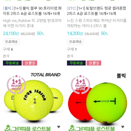
볼빅
[1+1] 볼빅 블루 90 프리미엄 화
ETC
[1+1] 토탈브랜드 형광 컬러혼합
이트 2피스 A급 로스트볼 16개+16개
2피스 A급 로스트볼 16개+16개
High cis_Rubber 의 고반발 탄성코어
느린 스윙 스피드에도 뛰어난 비거리를
에 의한 비거리 증대
자랑하는 아미너 2피스 볼
24,100
50
14,300
50
원
48,200
원
%
원
28,600
원
%
무료배송
무료배송
구매
6
구매
1
본사
본사