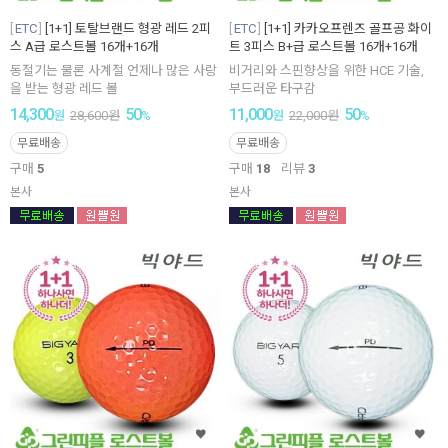
ETC
[1+1] 토탈브랜드 형광 레드 2피
ETC
[1+1] 카카오프렌즈 골프공 화이
스 A급 로스트볼 16개+16개
트 3피스 B+급 로스트볼 16개+16개
동절기는 물론 사계절 언제나 많은 사랑
비거리와 스핀향상을 위한 HCE 기술,
을 받는 형광 레드 볼
부드러운 타구감
14,300
50
11,000
50
원
28,600
원
%
원
22,000
원
%
무료배송
무료배송
구매
5
구매
18
리뷰
3
본사
본사