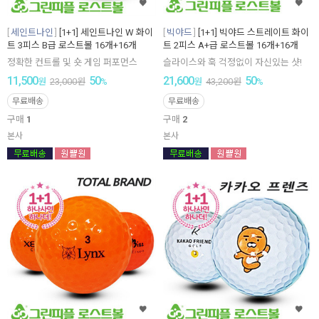
세인트나인
[1+1] 세인트나인 W 화이
빅야드
[1+1] 빅야드 스트레이트 화이
트 3피스 B급 로스트볼 16개+16개
트 2피스 A+급 로스트볼 16개+16개
정확한 컨트롤 및 숏 게임 퍼포먼스
슬라이스와 훅 걱정없이 자신있는 샷!
11,500
50
21,600
50
원
23,000
원
%
원
43,200
원
%
무료배송
무료배송
구매
1
구매
2
본사
본사