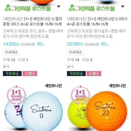
세인트나인
[1+1] 세인트나인 Q 컬러
세인트나인
[1+1] 세인트나인 S 3피스
혼합 3피스 B+급 로스트볼 16개+16개
A+급 로스트볼 16개+16개
고독하고 외로운 경기, 골프~ 멘탈 메이
고독하고 외로운 경기!골프~멘탈 메이
트가 되어 경기력 향상에 도움
트가 되어 경기력 향상에 도움
14,500
50
32,900
50
원
29,000
원
%
원
65,800
원
%
무료배송
무료배송
구매
12
리뷰
1
구매
14
리뷰
2
본사
본사