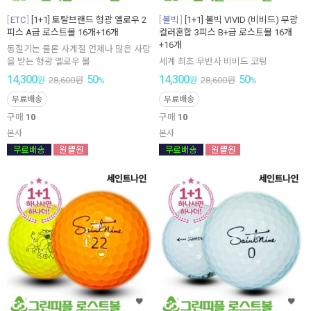
ETC
[1+1] 토탈브랜드 형광 옐로우 2
볼빅
[1+1] 볼빅 VIVID (비비드) 무광
피스 A급 로스트볼 16개+16개
컬러혼합 3피스 B+급 로스트볼 16개
+16개
동절기는 물론 사계절 언제나 많은 사랑
을 받는 형광 옐로우 볼
세계 최초 무반사 비비드 코팅
14,300
50
14,300
50
원
28,600
원
%
원
28,600
원
%
무료배송
무료배송
구매
10
구매
10
본사
본사