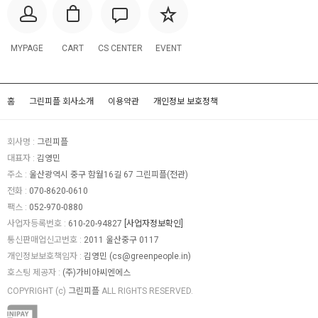
MYPAGE
CART
CS CENTER
EVENT
홈
그린피플 회사소개
이용약관
개인정보 보호정책
회사명 :
그린피플
대표자 :
김영민
주소 :
울산광역시 중구 함월16길 67 그린피플(전관)
전화 :
070-8620-0610
팩스 :
052-970-0880
사업자등록번호 :
610-20-94827
[사업자정보확인]
통신판매업신고번호 :
2011 울산중구 0117
개인정보보호책임자 :
김영민 (
cs@greenpeople.in
)
호스팅 제공자 :
(주)가비아씨엔에스
COPYRIGHT (c)
그린피플
ALL RIGHTS RESERVED.