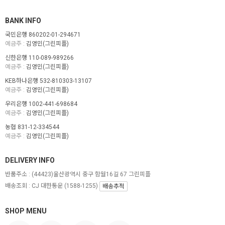
BANK INFO
국민은행 860202-01-294671
예금주 :
김영민(그린피플)
신한은행 110-089-989266
예금주 :
김영민(그린피플)
KEB하나은행 532-810303-13107
예금주 :
김영민(그린피플)
우리은행 1002-441-698684
예금주 :
김영민(그린피플)
농협 831-12-334544
예금주 :
김영민(그린피플)
DELIVERY INFO
반품주소 :
(44423)울산광역시 중구 함월16길 67 그린피플
배송조회 : CJ 대한통운 (1588-1255)
배송추적
SHOP MENU