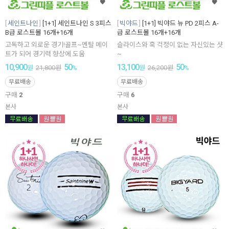
세인트나인
[1+1] 세인트나인 S 3피스
빅야드
[1+1] 빅야드 뉴 PD 2피스 A-
B급 로스트볼 16개+16개
급 로스트볼 16개+16개
고독하고 외로운 경기!골프~멘탈 메이
슬라이스와 훅 걱정이 없는 자신있는 샷
트가 되어 경기력 향상에 도움
~
10,900
50
13,100
50
원
21,800
원
%
원
26,200
원
%
무료배송
무료배송
구매
2
구매
6
본사
본사