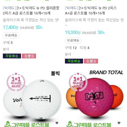
빅야드
[1+1] 빅야드 뉴 PD 컬러혼합
빅야드
[1+1] 빅야드 뉴 PD 2피스
2피스 A급 로스트볼 16개+16개
A+급 로스트볼 16개+16개
슬라이스와 훅 걱정없는 자신 있는 샷!
슬라이스와 훅 걱정이 없는 자신있는 샷
~
17,400
50
원
34,800
원
%
19,300
50
원
38,600
원
%
무료배송
무료배송
구매
3
구매
12
리뷰
4
본사
본사