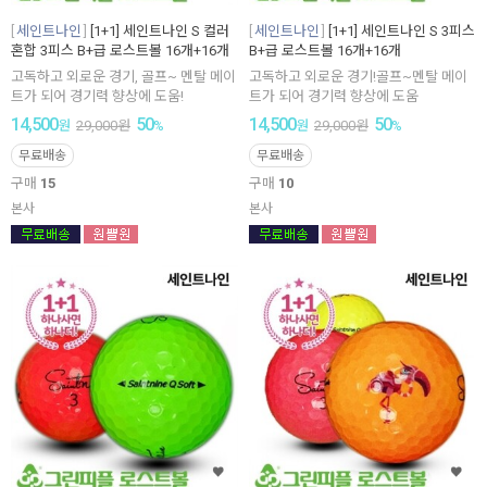
세인트나인
[1+1] 세인트나인 S 컬러
세인트나인
[1+1] 세인트나인 S 3피스
혼합 3피스 B+급 로스트볼 16개+16개
B+급 로스트볼 16개+16개
고독하고 외로운 경기, 골프~ 멘탈 메이
고독하고 외로운 경기!골프~멘탈 메이
트가 되어 경기력 향상에 도움!
트가 되어 경기력 향상에 도움
14,500
50
14,500
50
원
29,000
원
%
원
29,000
원
%
무료배송
무료배송
구매
15
구매
10
본사
본사