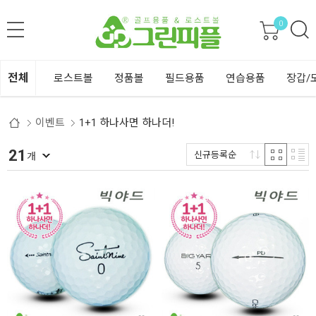
0
전체
로스트볼
정품볼
필드용품
연습용품
장갑/
이벤트
1+1 하나사면 하나더!
21
신규등록순
개