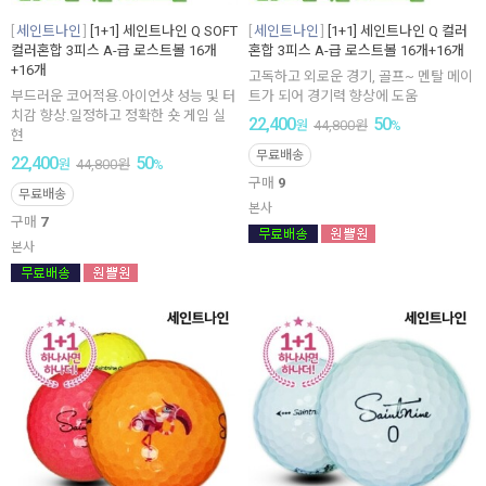
세인트나인
[1+1] 세인트나인 Q SOFT
세인트나인
[1+1] 세인트나인 Q 컬러
컬러혼합 3피스 A-급 로스트볼 16개
혼합 3피스 A-급 로스트볼 16개+16개
+16개
고독하고 외로운 경기, 골프~ 멘탈 메이
부드러운 코어적용.아이언샷 성능 및 터
트가 되어 경기력 향상에 도움
치감 향상.일정하고 정확한 숏 게임 실
22,400
50
원
44,800
원
%
현
무료배송
22,400
50
원
44,800
원
%
구매
9
무료배송
본사
구매
7
본사