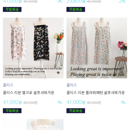
41,000
33,800
9
25
원
45,000
원
%
원
45,000
원
%
콜리스
콜리스
콜리스 리본 벨크로 골프샤워가운
콜리스 리본 플라워패턴 골프샤워가운
41,000
41,000
9
9
원
45,000
원
%
원
45,000
원
%