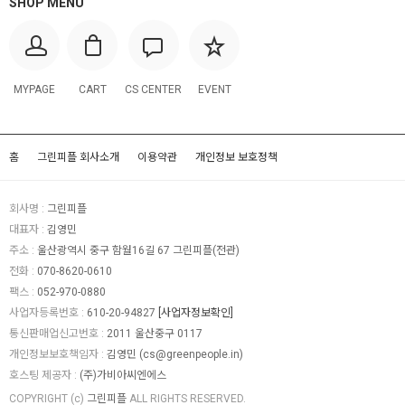
SHOP MENU
MYPAGE
CART
CS CENTER
EVENT
홈
그린피플 회사소개
이용약관
개인정보 보호정책
회사명 :
그린피플
대표자 :
김영민
주소 :
울산광역시 중구 함월16길 67 그린피플(전관)
전화 :
070-8620-0610
팩스 :
052-970-0880
사업자등록번호 :
610-20-94827
[사업자정보확인]
통신판매업신고번호 :
2011 울산중구 0117
개인정보보호책임자 :
김영민 (
cs@greenpeople.in
)
호스팅 제공자 :
(주)가비아씨엔에스
COPYRIGHT (c)
그린피플
ALL RIGHTS RESERVED.