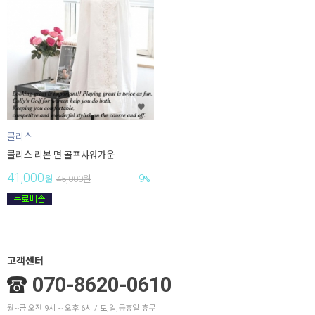
콜리스
콜리스 리본 면 골프샤워가운
41,000
9
원
45,000
원
%
고객센터
070-8620-0610
월~금 오전 9시 ~ 오후 6시 / 토,일,공휴일 휴무