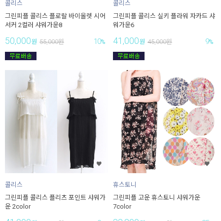
콜리스
콜리스
그린피플 콜리스 플로랄 바이올렛 시어
그린피플 콜리스 실키 플라워 자카드 샤
서커 2컬러 샤워가운8
워가운6
50,000
41,000
10
9
원
55,000
원
%
원
45,000
원
%
콜리스
휴스토니
그린피플 콜리스 플리츠 포인트 샤워가
그린피플 고운 휴스토니 샤워가운
운 2color
7color