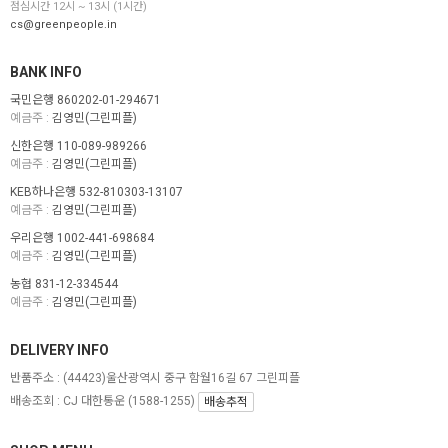
점심시간 12시 ~ 13시 (1시간)
cs@greenpeople.in
BANK INFO
국민은행 860202-01-294671
예금주 :
김영민(그린피플)
신한은행 110-089-989266
예금주 :
김영민(그린피플)
KEB하나은행 532-810303-13107
예금주 :
김영민(그린피플)
우리은행 1002-441-698684
예금주 :
김영민(그린피플)
농협 831-12-334544
예금주 :
김영민(그린피플)
DELIVERY INFO
반품주소 :
(44423)울산광역시 중구 함월16길 67 그린피플
배송조회 : CJ 대한통운 (1588-1255)
배송추적