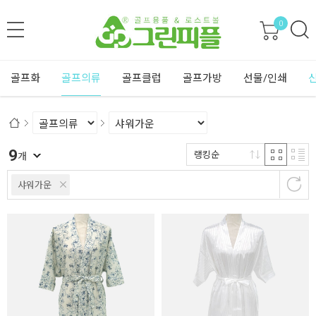
0
골프화
골프의류
골프클럽
골프가방
선물/인쇄
9
랭킹순
개
샤워가운