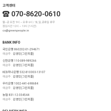
고객센터
070-8620-0610
월~금 오전 9시 ~ 오후 6시 / 토,일,공휴일 휴무
점심시간 12시 ~ 13시 (1시간)
cs@greenpeople.in
BANK INFO
국민은행 860202-01-294671
예금주 :
김영민(그린피플)
신한은행 110-089-989266
예금주 :
김영민(그린피플)
KEB하나은행 532-810303-13107
예금주 :
김영민(그린피플)
우리은행 1002-441-698684
예금주 :
김영민(그린피플)
농협 831-12-334544
예금주 :
김영민(그린피플)