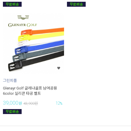
그린피플
Glenayr Golf 글레냐골프 남여공용
6color 실리콘 타공 벨트
39,000
12
원
43,900
원
%