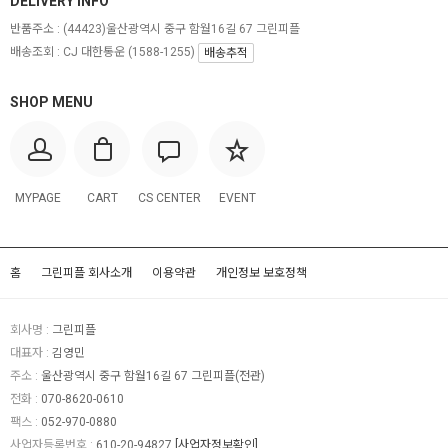
DELIVERY INFO
반품주소 :
(44423)울산광역시 중구 함월16길 67 그린피플
배송조회 : CJ 대한통운 (1588-1255)
배송추적
SHOP MENU
MYPAGE
CART
CS CENTER
EVENT
홈
그린피플 회사소개
이용약관
개인정보 보호정책
회사명 :
그린피플
대표자 :
김영민
주소 :
울산광역시 중구 함월16길 67 그린피플(전관)
전화 :
070-8620-0610
팩스 :
052-970-0880
사업자등록번호 :
610-20-94827
[사업자정보확인]