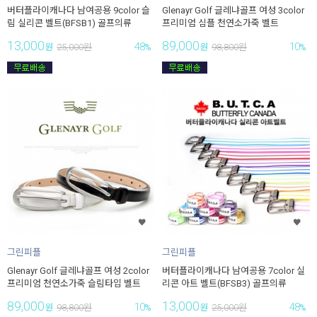
버터플라이캐나다 남여공용 9color 슬
Glenayr Golf 글레냐골프 여성 3color
림 실리콘 벨트(BFSB1) 골프의류
프리미엄 심플 천연소가죽 벨트
13,000
89,000
48
10
원
25,000
원
%
원
98,800
원
%
그린피플
그린피플
Glenayr Golf 글레냐골프 여성 2color
버터플라이캐나다 남여공용 7color 실
프리미엄 천연소가죽 슬림타입 벨트
리콘 아트 벨트(BFSB3) 골프의류
89,000
13,000
10
48
원
98,800
원
%
원
25,000
원
%