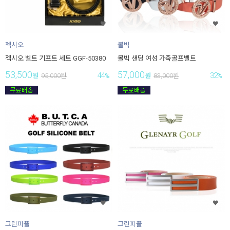
젝시오
볼빅
젝시오 벨트 기프트 세트 GGF-50380
볼빅 샌딩 여성 가죽골프벨트
53,500
57,000
44
32
원
95,000
원
%
원
83,000
원
%
그린피플
그린피플