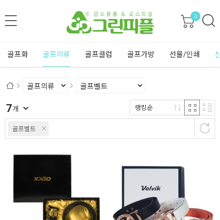
0
골프화
골프의류
골프클럽
골프가방
선물/인쇄
7
랭킹순
개
골프벨트