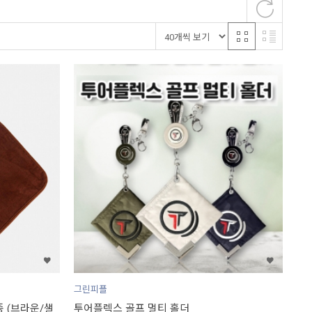
그린피플
 (브라운/샐
투어플렉스 골프 멀티 홀더