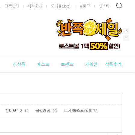
고객센터
회사소개
도매몰(.biz)
블로그
인스타
신상품
베스트
브랜드
기획전
상품후기
잔디보수기
14
클럽커버
123
토시/마스크/워머
72