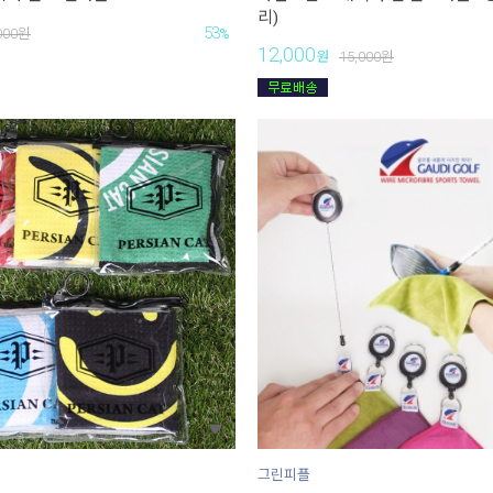
리)
53
000
원
%
12,000
원
15,000
원
그린피플