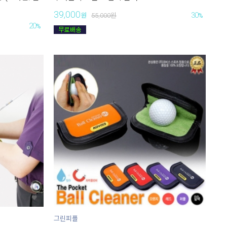
39,000
30
원
55,000
원
%
20
%
그린피플