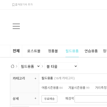
검색
즐겨찾기에 추가
전체
로스트볼
정품볼
필드용품
연습용품
장
카테고리
필드용품
(16개 카테고리)
여름시즌용품
84
겨울시즌용품
99
거리측정
우산/우의
52
선글라스/고글
194
홀더/키퍼
상세
재검색
무료배송