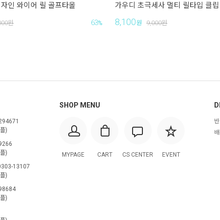
자인 와이어 릴 골프타올
가우디 초극세사 멀티 릴타입 클립
8,100
63
000
원
%
원
9,000
원
SHOP MENU
D
294671
반
플)
배
9266
플)
MYPAGE
CART
CS CENTER
EVENT
303-13107
플)
98684
플)