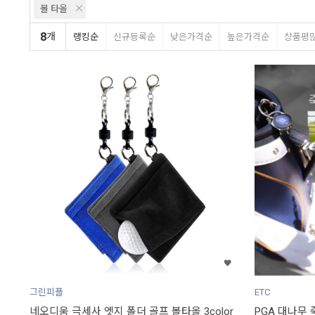
볼 타올
8
개
랭킹순
신규등록순
낮은가격순
높은가격순
상품평
그린피플
ETC
네오디움 극세사 엣지 폴더 골프 볼타올 3color
PGA 대나무 