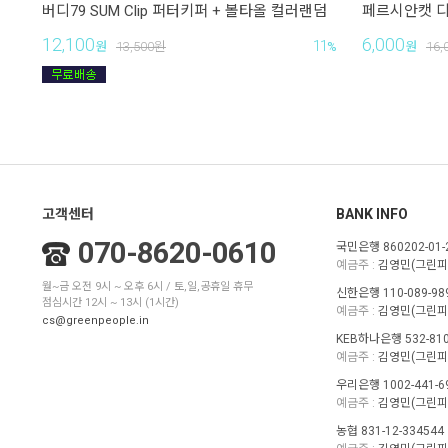
버디79 SUM Clip 퍼터키퍼 + 볼타올 컬러랜덤
페르시안캣 디
12,100
6,000
11
원
13,500
원
%
원
16,
고객센터
BANK INFO
070-8620-0610
국민은행 860202-01-
예금주 :
김영민(그린피
월~금 오전 9시 ~ 오후 6시 / 토,일,공휴일 휴무
신한은행 110-089-98
점심시간 12시 ~ 13시 (1시간)
예금주 :
김영민(그린피
cs@greenpeople.in
KEB하나은행 532-810
예금주 :
김영민(그린피
우리은행 1002-441-6
예금주 :
김영민(그린피
농협 831-12-334544