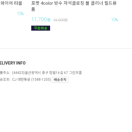
 와이어 타올
포켓 4color 방수 자석클로징 볼 클리너 필드용
품
10
%
11,700
10
원
13,000
원
%
ELIVERY INFO
품주소 :
(44423)울산광역시 중구 함월16길 67 그린피플
송조회 : CJ 대한통운 (1588-1255)
배송추적