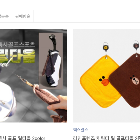
많은순
판매량순
엑스넬스
죽사 골프 릴타올 2color
라인프렌즈 캐릭터 릴 골프타올 2종