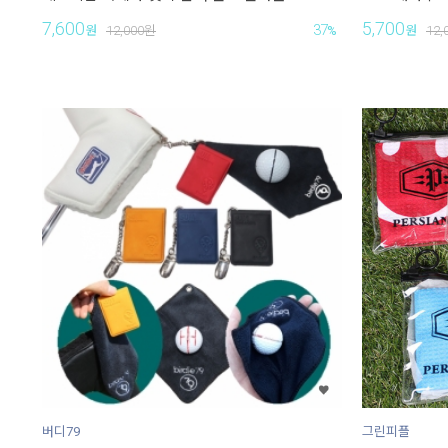
7,600
5,700
37
원
12,000
원
%
원
12,
버디79
그린피플