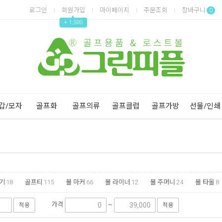
로그인
회원가입
마이페이지
주문조회
장바구니
0
▲
+ 1,500
Next
Previous
갑/모자
골프화
골프의류
골프클럽
골프가방
선물/인쇄
기
18
골프티
115
볼 마커
66
볼 라이너
12
볼 주머니
24
볼 타올
8
16
파크골프용품
37
필드용품기타
31
가격
~
적용
적용