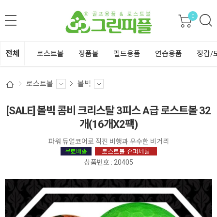
0
전체
로스트볼
정품볼
필드용품
연습용품
장갑/
로스트볼
볼빅
[SALE] 볼빅 콤비 크리스탈 3피스 A급 로스트볼 32
개(16개X2팩)
파워 듀얼코어로 직진 비행과 우수한 비거리
상품번호 : 20405