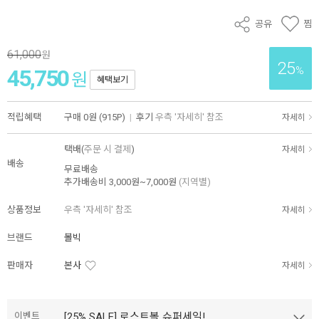
공유
찜
61,000
원
25
%
45,750
원
혜택보기
적립혜택
구매
0원 (915P)
|
후기
우측 '자세히' 참조
자세히
택배(
주문 시 결제
)
자세히
배송
무료배송
추가배송비
3,000원~7,000원
(지역별)
상품정보
우측 '자세히' 참조
자세히
브랜드
볼빅
판매자
본사
자세히
이벤트
[25% SALE] 로스트볼 슈퍼세일!