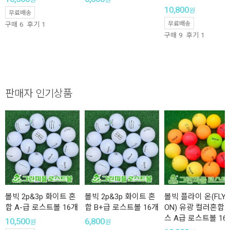
10,800
원
무료배송
무료배송
구매
6
후기
1
구매
9
후기
1
판매자 인기상품
볼빅 2p&3p 화이트 혼
볼빅 2p&3p 화이트 혼
볼빅 플라이 온(FLY
합 A-급 로스트볼 16개
합 B+급 로스트볼 16개
ON) 유광 컬러혼합 
스 A급 로스트볼 16
10,500
6,800
원
원