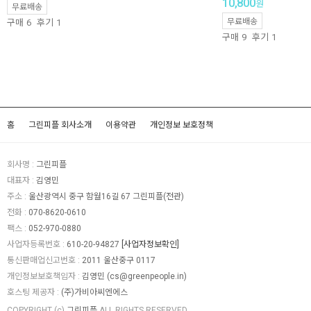
10,800
원
무료배송
무료배송
구매
6
후기
1
구매
9
후기
1
홈
그린피플 회사소개
이용약관
개인정보 보호정책
회사명 :
그린피플
대표자 :
김영민
주소 :
울산광역시 중구 함월16길 67 그린피플(전관)
전화 :
070-8620-0610
팩스 :
052-970-0880
사업자등록번호 :
610-20-94827
[사업자정보확인]
통신판매업신고번호 :
2011 울산중구 0117
개인정보보호책임자 :
김영민 (
cs@greenpeople.in
)
호스팅 제공자 :
(주)가비아씨엔에스
COPYRIGHT (c)
그린피플
ALL RIGHTS RESERVED.