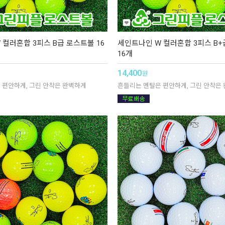
 컬러혼합 3피스 B급 로스트볼 16
세인트나인 W 컬러혼합 3피스 B
16개
14,400
원
 편안하게, 그린 안착은 완벽하게
흔들리는 멘탈은 편안하게, 그린 안착은