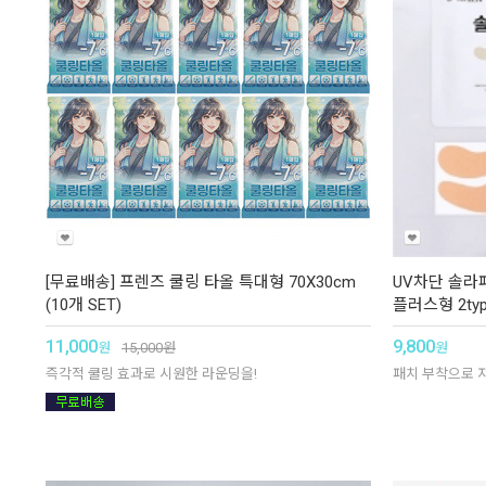
[무료배송] 프렌즈 쿨링 타올 특대형 70X30cm
UV차단 솔라
(10개 SET)
플러스형 2typ
11,000
9,800
원
15,000
원
원
즉각적 쿨링 효과로 시원한 라운딩을!
패치 부착으로 