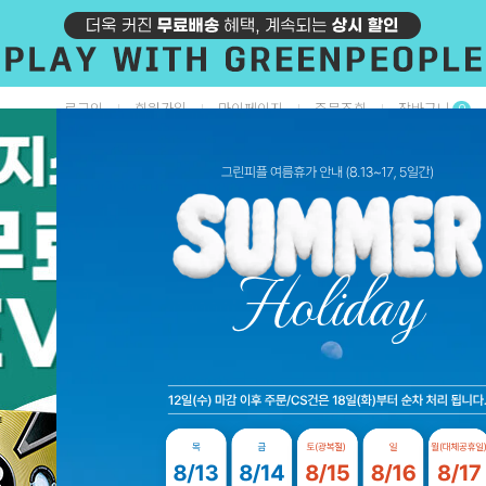
로그인
회원가입
마이페이지
주문조회
장바구니
0
▲
+ 1,500
Next
Previous
갑/모자
골프화
골프의류
골프클럽
골프가방
선물/인쇄