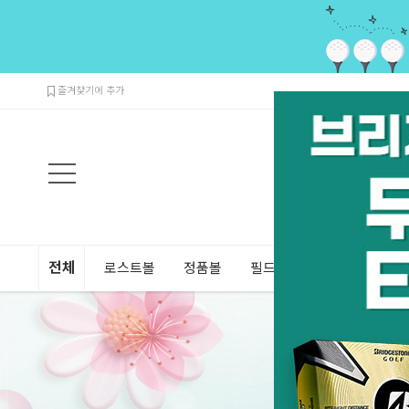
검색
즐겨찾기에 추가
전체
로스트볼
정품볼
필드용품
연습용품
장