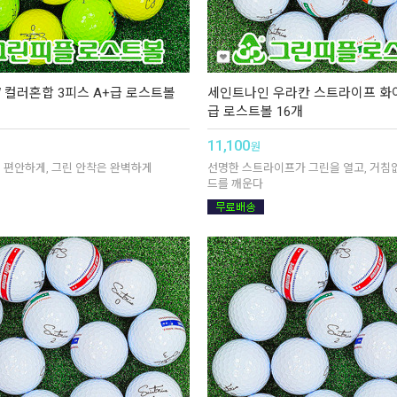
 컬러혼합 3피스 A+급 로스트볼
세인트나인 우라칸 스트라이프 화이
급 로스트볼 16개
11,100
원
 편안하게, 그린 안착은 완벽하게
선명한 스트라이프가 그린을 열고, 거침
드를 깨운다