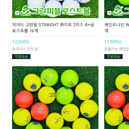
빅야드 고반발 STRAIGHT 화이트 2피스 A+급
세인트나인 W
로스트볼 16개
개
12,600
11,500
원
원
슬라이스 걱정 끝!
흔들리는 멘탈은