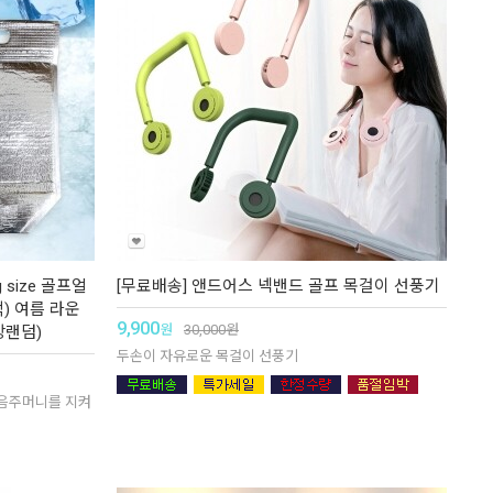
 size 골프얼
[무료배송] 앤드어스 넥밴드 골프 목걸이 선풍기
) 여름 라운
9,900
원
30,000
원
상랜덤)
두손이 자유로운 목걸이 선풍기
얼음주머니를 지켜