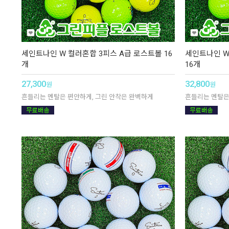
세인트나인 W 컬러혼합 3피스 A급 로스트볼 16
세인트나인 W
개
16개
27,300
32,800
원
원
흔들리는 멘탈은 편안하게, 그린 안착은 완벽하게
흔들리는 멘탈은