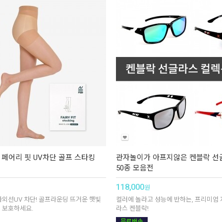
 페어리 핏 UV차단 골프 스타킹
관자놀이가 아프지않은 켄블락 선
50종 모음전
118,000
원
자외선UV 차단! 골프라운딩 뜨거운 햇빛
컬러에 놀라고 성능에 반하는, 프리미엄 
 보호하세요.
라스 켄블락!