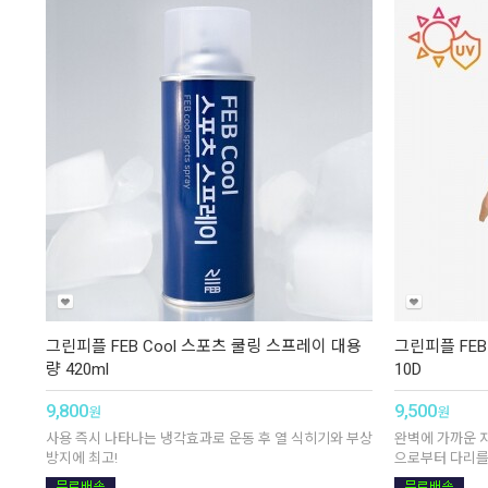
그린피플 FEB Cool 스포츠 쿨링 스프레이 대용
그린피플 FEB
량 420ml
10D
9,800
9,500
원
원
사용 즉시 나타나는 냉각효과로 운동 후 열 식히기와 부상
완벽에 가까운 
방지에 최고!
으로부터 다리를