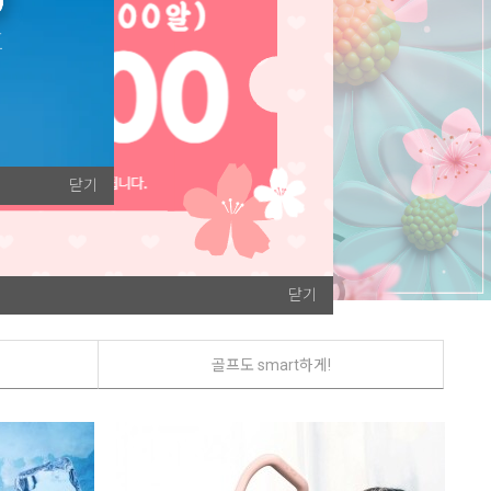
닫기
닫기
골프도 smart하게!