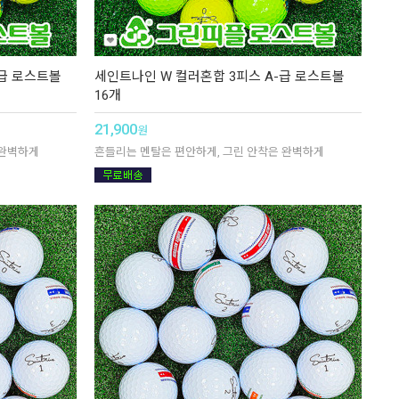
+급 로스트볼
세인트나인 W 컬러혼합 3피스 A-급 로스트볼
16개
21,900
원
 완벽하게
흔들리는 멘탈은 편안하게, 그린 안착은 완벽하게