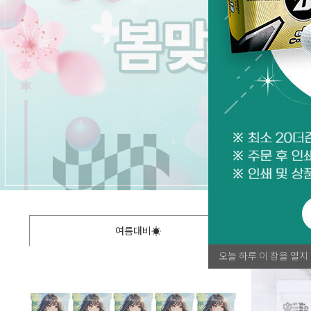
1
2
3
4
5
6
7
8
9
여름대비☀
오늘 하루 이 창을 열지