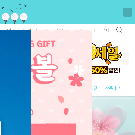
고객센터
회사소개
도매몰(.biz)
블로그
인스타
신상품
베스트
브랜드
기획전
상품후기