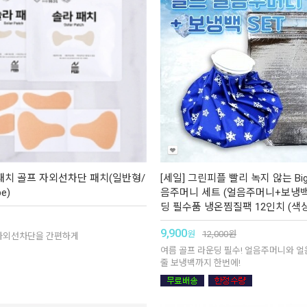
패치 골프 자외선차단 패치(일반형/
[세일] 그린피플 빨리 녹지 않는 Big
e)
음주머니 세트 (얼음주머니+보냉백
딩 필수품 냉온찜질팩 12인치 (색
9,900
원
12,000
원
자외선차단을 간편하게
여름 골프 라운딩 필수! 얼음주머니와 
줄 보냉백까지 한번에!