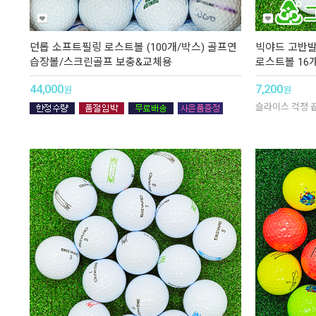
던롭 소프트필링 로스트볼 (100개/박스) 골프연
빅야드 고반발 
습장볼/스크린골프 보충&교체용
로스트볼 16
44,000
7,200
원
원
슬라이스 걱정 끝