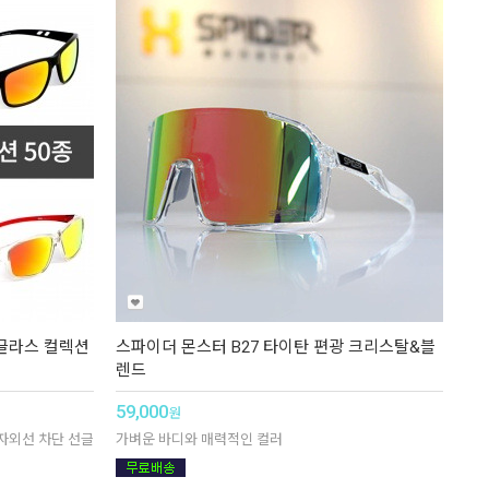
글라스 컬렉션
스파이더 몬스터 B27 타이탄 편광 크리스탈&블
렌드
59,000
원
자외선 차단 선글
가벼운 바디와 매력적인 컬러