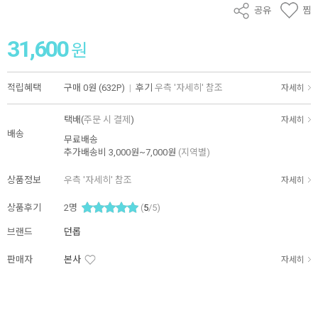
공유
찜
31,600
원
적립혜택
구매
0원 (632P)
|
후기
우측 '자세히' 참조
자세히
택배(
주문 시 결제
)
자세히
배송
무료배송
추가배송비
3,000원~7,000원
(지역별)
상품정보
우측 '자세히' 참조
자세히
상품후기
2
명
(
5
/5)
브랜드
던롭
판매자
본사
자세히