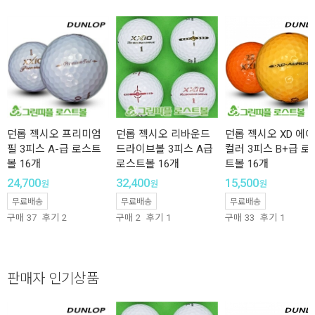
던롭 젝시오 프리미엄
던롭 젝시오 리바운드
던롭 젝시오 XD 에
필 3피스 A-급 로스트
드라이브볼 3피스 A급
컬러 3피스 B+급 로
볼 16개
로스트볼 16개
트볼 16개
24,700
32,400
15,500
원
원
원
무료배송
무료배송
무료배송
구매
37
후기
2
구매
2
후기
1
구매
33
후기
1
판매자 인기상품