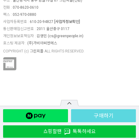
주소 :
울산광역시 중구 함월16길 67 그린피플(전관)
전화 :
070-8620-0610
팩스 :
052-970-0880
사업자등록번호 :
610-20-94827
[사업자정보확인]
통신판매업신고번호 :
2011 울산중구 0117
개인정보보호책임자 :
김영민 (
cs@greenpeople.in
)
호스팅 제공자 :
(주)가비아씨엔에스
COPYRIGHT (c)
그린피플
ALL RIGHTS RESERVED.
구매하기
쇼핑할땐
톡톡하세요