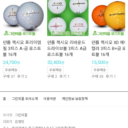
던롭 젝시오 프리미엄
던롭 젝시오 리바운드
던롭 젝시오 XD 에
필 3피스 A-급 로스트
드라이브볼 3피스 A급
컬러 3피스 B+급 로
볼 16개
로스트볼 16개
트볼 16개
24,700
32,400
15,500
원
원
원
무료배송
무료배송
무료배송
구매
37
후기
2
구매
2
후기
1
구매
33
후기
1
홈
그린피플 회사소개
이용약관
개인정보 보호정책
회사명 :
그린피플
대표자 :
김영민