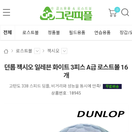
0
전체
로스트볼
정품볼
필드용품
연습용품
장갑/
로스트볼
젝시오
던롭 젝시오 일레븐 화이트 3피스 A급 로스트볼 16
개
고탄도 338 스피드 딤플, 비거리와 성능을 동시에 만족!
상품번호 : 18945