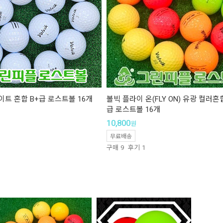
화이트 혼합 B+급 로스트볼 16개
볼빅 플라이 온(FLY ON) 유광 컬러혼
급 로스트볼 16개
10,800
원
무료배송
구매
9
후기
1