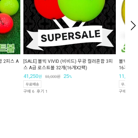
합 2피스 A
[SALE] 볼빅 VIVID (비비드) 무광 컬러혼합 3피
볼빅 크리
스 A급 로스트볼 32개(16개X2팩)
16개
41,250
25
11,600
원
55,000
원
%
원
무료배송
무료배송
구매
6
후기
1
구매
637