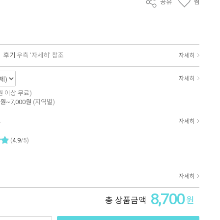
공유
찜
|
후기
우측 '자세히' 참조
자세히
자세히
0원 이상 무료)
0원~7,000원
(지역별)
조
자세히
(
4.9
/5)
자세히
8,700
원
총 상품금액