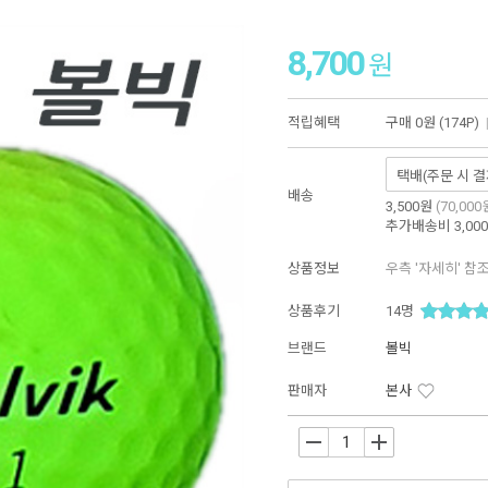
8,700
원
적립혜택
구매
0원 (174P)
배송
3,500원
(70,00
추가배송비
3,00
상품정보
우측 '자세히' 참
상품후기
14
명
브랜드
볼빅
판매자
본사
-
+