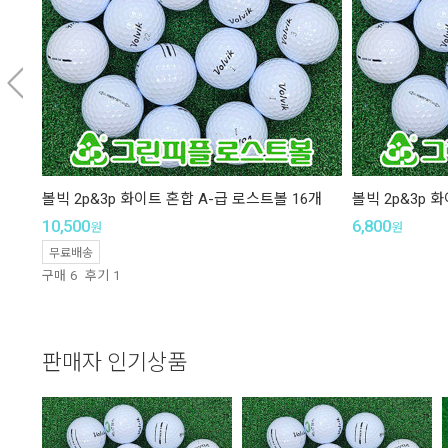
볼빅 2p&3p 화이트 혼합 A-급 로스트볼 16개
볼빅 2p&3p 
10,500
6,800
원
원
무료배송
구매
6
후기
1
판매자 인기상품