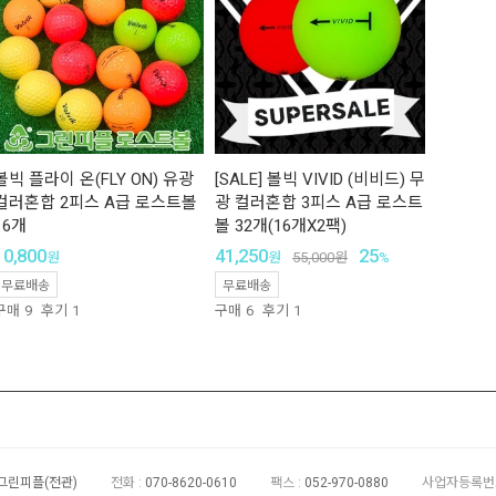
볼빅 플라이 온(FLY ON) 유광
[SALE] 볼빅 VIVID (비비드) 무
컬러혼합 2피스 A급 로스트볼
광 컬러혼합 3피스 A급 로스트
16개
볼 32개(16개X2팩)
10,800
41,250
25
원
원
55,000
원
%
무료배송
무료배송
구매
9
후기
1
구매
6
후기
1
 그린피플(전관)
전화 :
070-8620-0610
팩스 :
052-970-0880
사업자등록번호