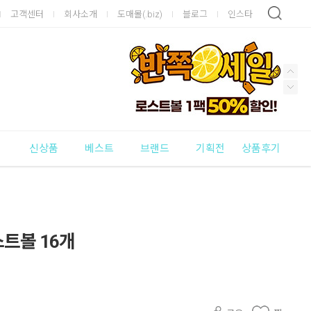
고객센터
회사소개
도매몰(.biz)
블로그
인스타
신상품
베스트
브랜드
기획전
상품후기
스트볼 16개