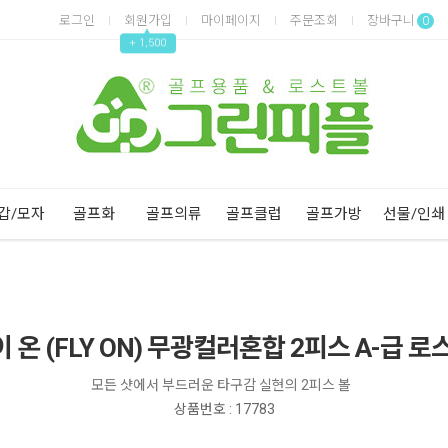
로그인
회원가입
마이페이지
주문조회
장바구니
0
▲
+ 1,500
Next
Previous
갑/모자
골프화
골프의류
골프클럽
골프가방
선물/인쇄
 온 (FLY ON) 무광컬러혼합 2피스 A-급 로
모든 샷에서 부드러운 타구감 실현의 2피스 볼
상품번호 : 17783