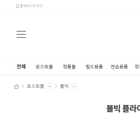
검색
즐겨찾기에 추가
전체
로스트볼
정품볼
필드용품
연습용품
장
로스트볼
볼빅
볼빅 플라이