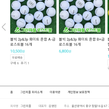
볼빅 2p&3p 화이트 혼합 A-급
볼빅 2p&3p 화이트 혼합 B+급
로스트볼 16개
로스트볼 16개
10,500
6,800
원
원
무료배송
구매
6
후기
1
홈
그린피플 회사소개
이용약관
개인정보 보호정책
회사명 :
그린피플
대표자 :
김영민
주소 :
울산광역시 중구 함월16길 67