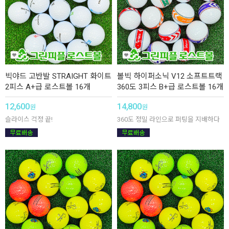
빅야드 고반발 STRAIGHT 화이트
볼빅 하이퍼소닉 V12 소프트트랙
2피스 A+급 로스트볼 16개
360도 3피스 B+급 로스트볼 16개
12,600
14,800
원
원
슬라이스 걱정 끝!
360도 정밀 라인으로 퍼팅을 지배하다