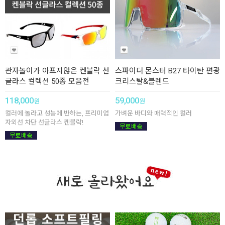
관자놀이가 아프지않은 켄블락 선
스파이더 몬스터 B27 타이탄 편광
글라스 컬렉션 50종 모음전
크리스탈&블렌드
118,000
59,000
원
원
컬러에 놀라고 성능에 반하는, 프리미엄
가벼운 바디와 매력적인 컬러
자외선 차단 선글라스 켄블락!