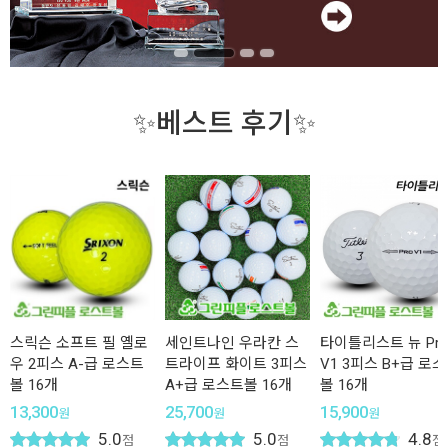
✨베스트 후기✨
스릭슨 소프트 필 옐로
세인트나인 우라칸 스
타이틀리스트 뉴 Pr
우 2피스 A-급 로스트
트라이프 화이트 3피스
V1 3피스 B+급 로
볼 16개
A+급 로스트볼 16개
볼 16개
13,300
25,700
15,900
원
원
원
5.0
5.0
4.8
점
점
점