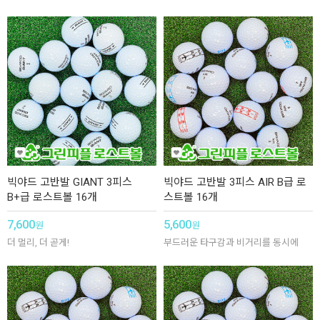
빅야드 고반발 GIANT 3피스
빅야드 고반발 3피스 AIR B급 로
B+급 로스트볼 16개
스트볼 16개
7,600
5,600
원
원
더 멀리, 더 곧게!
부드러운 타구감과 비거리를 동시에