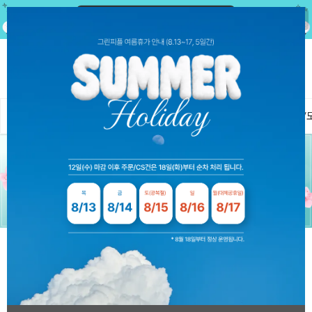
0
전체
로스트볼
정품볼
필드용품
연습용품
장갑/
여름대비☀
연습만이 살 길!
최신 정품볼
골프도 smart하
게!