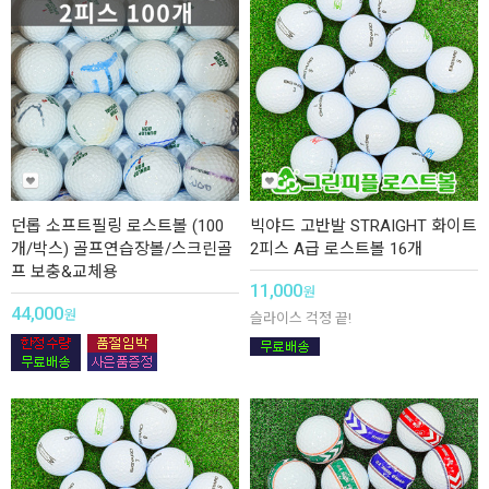
던롭 소프트필링 로스트볼 (100
빅야드 고반발 STRAIGHT 화이트
개/박스) 골프연습장볼/스크린골
2피스 A급 로스트볼 16개
프 보충&교체용
11,000
원
44,000
원
슬라이스 걱정 끝!