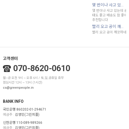
몇 번이나 사고 있...
몇 번이나 사고 있는데 공 
태도 좋고 배송도 참 좋아요
추천합니다
빨리 오고 공이 깨...
빨리 오고 공이 깨끗하네
고객센터
070-8620-0610
월~금 오전 9시 ~ 오후 6시 / 토,일,공휴일 휴무
점심시간 12시 ~ 13시 (1시간)
cs@greenpeople.in
BANK INFO
국민은행 860202-01-294671
예금주 :
김영민(그린피플)
신한은행 110-089-989266
예금주 :
김영민(그린피플)