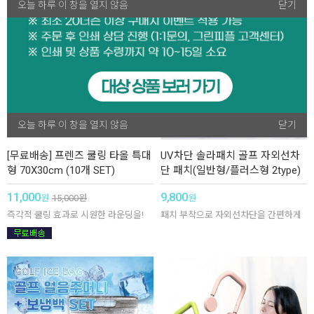
오늘 하루 이 창을 열지 않음
오늘 하루 이 창을 열지 않음
닫기
닫기
오늘 하루 이 창을 열지 않음
닫기
[무료배송] 프렌즈 쿨링 타올 특대
UV차단 솔라패치 골프 자외선차
형 70X30cm (10개 SET)
단 패치(일반형/플러스형 2type)
11,000
9,800
원
15,000
원
원
즉각적 쿨링 효과로 시원한 라운딩을!
패치 부착으로 자외선차단을 간편하게