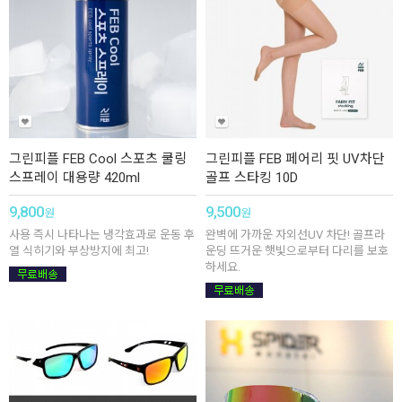
그린피플 FEB Cool 스포츠 쿨링
그린피플 FEB 페어리 핏 UV차단
스프레이 대용량 420ml
골프 스타킹 10D
9,800
9,500
원
원
사용 즉시 나타나는 냉각효과로 운동 후
완벽에 가까운 자외선UV 차단! 골프라
열 식히기와 부상방지에 최고!
운딩 뜨거운 햇빛으로부터 다리를 보호
하세요.