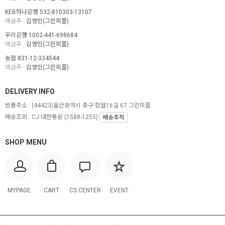
KEB하나은행 532-810303-13107
예금주 :
김영민(그린피플)
우리은행 1002-441-698684
예금주 :
김영민(그린피플)
농협 831-12-334544
예금주 :
김영민(그린피플)
DELIVERY INFO
반품주소 :
(44423)울산광역시 중구 함월16길 67 그린피플
배송조회 : CJ 대한통운 (1588-1255)
배송추적
SHOP MENU
MYPAGE
CART
CS CENTER
EVENT