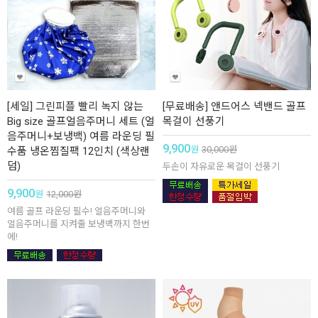
[세일] 그린피플 빨리 녹지 않는
[무료배송] 앤드어스 넥밴드 골프
Big size 골프얼음주머니 세트 (얼
목걸이 선풍기
음주머니+보냉백) 여름 라운딩 필
9,900
원
30,000
원
수품 냉온찜질팩 12인치 (색상랜
덤)
두손이 자유로운 목걸이 선풍기
9,900
원
12,000
원
여름 골프 라운딩 필수! 얼음주머니와
얼음주머니를 지켜줄 보냉백까지 한번
에!