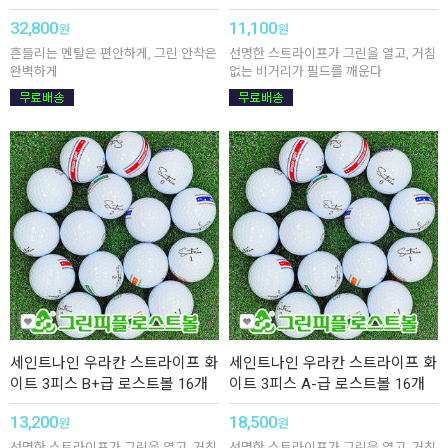
32,800
11,100
원
원
흔들리는 멘탈은 편안하게, 그린 안착은
선명한 스트라이프가 그린을 열고, 거침
완벽하게
없는 비거리가 필드를 깨운다
세인트나인 우라칸 스트라이프 화
세인트나인 우라칸 스트라이프 화
이트 3피스 B+급 로스트볼 16개
이트 3피스 A-급 로스트볼 16개
13,200
18,500
원
원
선명한 스트라이프가 그린을 열고, 거침
선명한 스트라이프가 그린을 열고, 거침